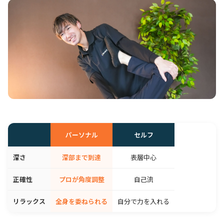
パーソナル
セルフ
深さ
深部まで到達
表層中心
正確性
プロが角度調整
自己流
リラックス
全身を委ねられる
自分で力を入れる